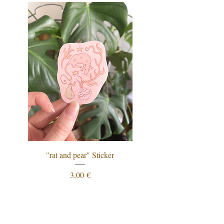
"rat and pear" Sticker
"procrastination is just
Preis
3,00 €