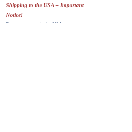
Shipping to the USA – Important
Notice!
Dear customers in the USA,
Due to new customs regulations in the
USA, shipments containing prints or
stickers may be held up, returned, or
destroyed by customs.
I am happy to continue shipping these
items, but please note that I cannot
guarantee delivery.
If you require secure and customs-
compliant shipping,
you can choose
DHL Express
(fast & official, but with
higher shipping costs).
Thank you for your understanding and